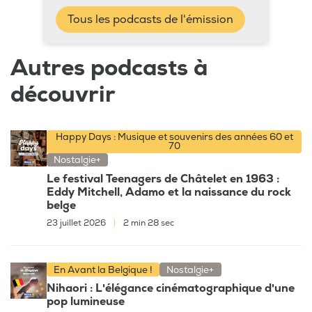
Tous les podcasts de l'émission
Autres podcasts à
découvrir
Happy Days : Musique et souvenirs des années 60 et
70
Nostalgie+
Le festival Teenagers de Châtelet en 1963 :
Eddy Mitchell, Adamo et la naissance du rock
belge
23 juillet 2026
|
2 min 28 sec
En Avant la Belgique !
Nostalgie+
Nihaori : L'élégance cinématographique d'une
pop lumineuse