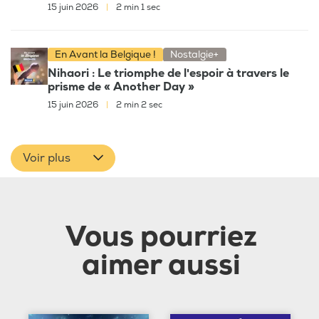
15 juin 2026
|
2 min 1 sec
En Avant la Belgique !
Nostalgie+
Nihaori : Le triomphe de l'espoir à travers le
prisme de « Another Day »
15 juin 2026
|
2 min 2 sec
Voir plus
Vous pourriez
aimer aussi