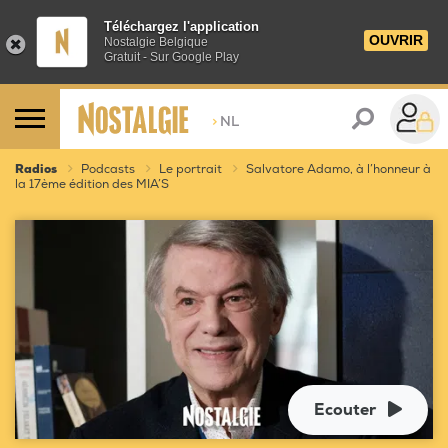
Téléchargez l'application
OUVRIR
Nostalgie Belgique
Gratuit - Sur Google Play
>
NL
Radios
Podcasts
Le portrait
Salvatore Adamo, à l’honneur à
la 17ème édition des MIA’S
Ecouter