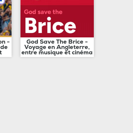
on -
God Save The Brice -
 de
Voyage en Angleterre,
t
entre musique et cinéma