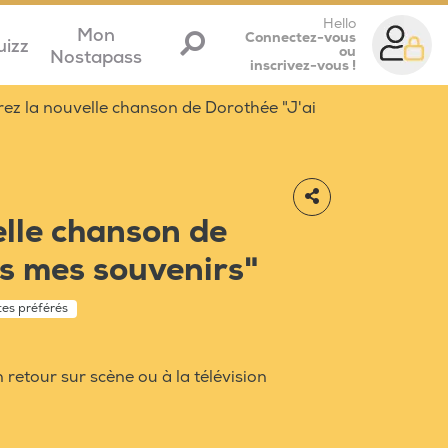
Hello
Mon
Connectez-vous
uizz
ou
Nostapass
inscrivez-vous !
ez la nouvelle chanson de Dorothée "J'ai
lle chanson de
s mes souvenirs"
stes préférés
 retour sur scène ou à la télévision