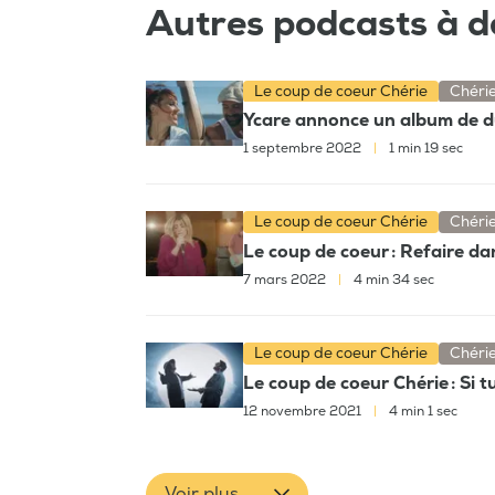
Autres podcasts à d
Le coup de coeur Chérie
Chéri
Ycare annonce un album de du
1 septembre 2022
|
1 min 19 sec
Le coup de coeur Chérie
Chéri
Le coup de coeur : Refaire dan
7 mars 2022
|
4 min 34 sec
Le coup de coeur Chérie
Chéri
Le coup de coeur Chérie : Si 
12 novembre 2021
|
4 min 1 sec
Voir plus