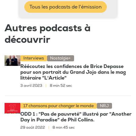
Tous les podcasts de l'émission
Autres podcasts à
découvrir
Interviews
Nostalgie+
Réécoutez les confidences de Brice Depasse
pour son portrait du Grand Jojo dans le mag
littéraire "L'Article"
3 avril 2023
|
8 min 52 sec
17 chansons pour changer le monde
NRJ
ODD 1 : "Pas de pauvreté" illustré par "Another
Day in Paradise" de Phil Collins.
29 août 2022
|
8 min 45 sec