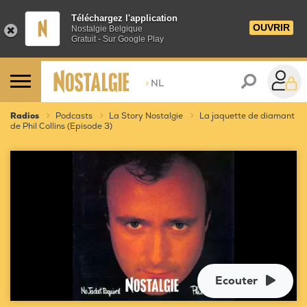
Téléchargez l'application
OUVRIR
Nostalgie Belgique
Gratuit - Sur Google Play
>
NL
Radios
Podcasts
La Story Nostalgie
La jaquette de diamant
de Phil Collins (Episode 3)
Ecouter