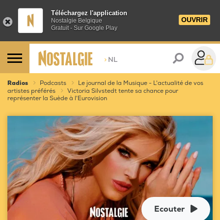
Téléchargez l'application
OUVRIR
Nostalgie Belgique
Gratuit - Sur Google Play
>
NL
Radios
Podcasts
Le journal de la Musique - L'actualité de vos
artistes préférés
Victoria Silvstedt tente sa chance pour
représenter la Suède à l'Eurovision
Ecouter