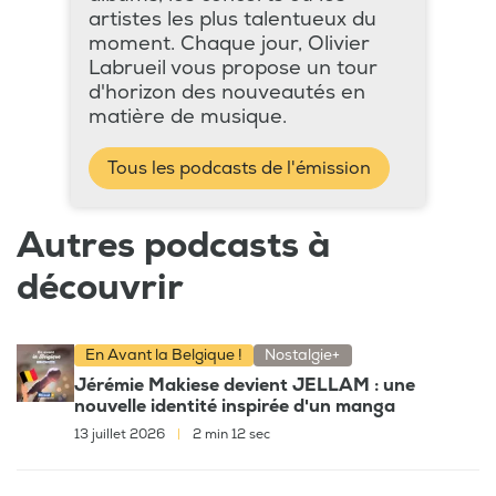
artistes les plus talentueux du
moment. Chaque jour, Olivier
Labrueil vous propose un tour
d'horizon des nouveautés en
matière de musique.
Tous les podcasts de l'émission
Autres podcasts à
découvrir
En Avant la Belgique !
Nostalgie+
Jérémie Makiese devient JELLAM : une
nouvelle identité inspirée d'un manga
13 juillet 2026
|
2 min 12 sec