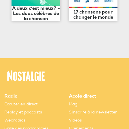
A deux c'est mieux? -
17 chansons pour
Les duos célèbres de
changer le monde
la chanson
Radio
Accès direct
Ecouter en direct
Mag
Replay et podcasts
S'inscrire à la newsletter
Webradios
Vidéos
Grille des programmes
Evènements