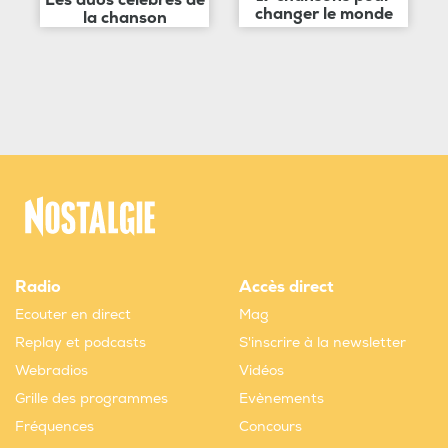
Les duos célèbres de
changer le monde
la chanson
Radio
Accès direct
Ecouter en direct
Mag
Replay et podcasts
S'inscrire à la newsletter
Webradios
Vidéos
Grille des programmes
Evènements
Fréquences
Concours