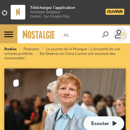
Téléchargez l'application
OUVRIR
Nostalgie Belgique
Gratuit - Sur Google Play
>
NL
Radios
Podcasts
Le journal de la Musique - L'actualité de vos
artistes préférés
Ed Sheeran et Clara Luciani ont annoncé des
nouveautés !
Ecouter