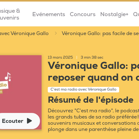
sique &
Evénements
Concours
Nostalgie+
Q
uvenirs
avec Véronique Gallo
Véronique Gallo: pas facile de s
13 mars 2025
|
3 min 38 sec
Véronique Gallo: pa
reposer quand on 
C'est ma radio avec Véronique Gallo
Résumé de l'épisode
Découvrez "C'est ma radio", le podcas
les grands tubes de sa radio préférée 
Ecouter
souvenirs musicaux et conversations 
plonge dans une parenthèse pleine de 