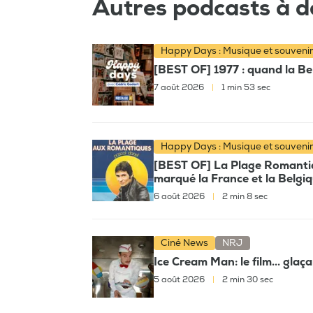
Autres podcasts à d
Happy Days : Musique et souveni
[BEST OF] 1977 : quand la Bel
7 août 2026
|
1 min 53 sec
Happy Days : Musique et souveni
[BEST OF] La Plage Romantiqu
marqué la France et la Belgi
6 août 2026
|
2 min 8 sec
Ciné News
NRJ
Ice Cream Man: le film... glaç
5 août 2026
|
2 min 30 sec