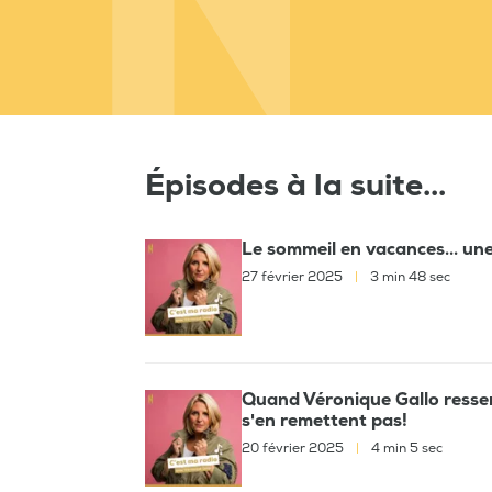
Épisodes à la suite...
Le sommeil en vacances... une
27 février 2025
|
3 min 48 sec
Quand Véronique Gallo ressemb
s'en remettent pas!
20 février 2025
|
4 min 5 sec