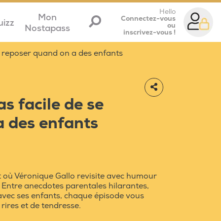
Hello
Mon
Connectez-vous
uizz
ou
Nostapass
inscrivez-vous !
e reposer quand on a des enfants
s facile de se
a des enfants
t où Véronique Gallo revisite avec humour
! Entre anecdotes parentales hilarantes,
avec ses enfants, chaque épisode vous
rires et de tendresse.