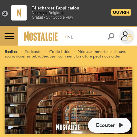
Téléchargez l'application
OUVRIR
Nostalgie Belgique
Gratuit - Sur Google Play
>
NL
Radios
Podcasts
Y'a de l'idée
Méduse immortelle, chauve-
souris dans les bibliothèques : comment la nature peut nous aider
Ecouter