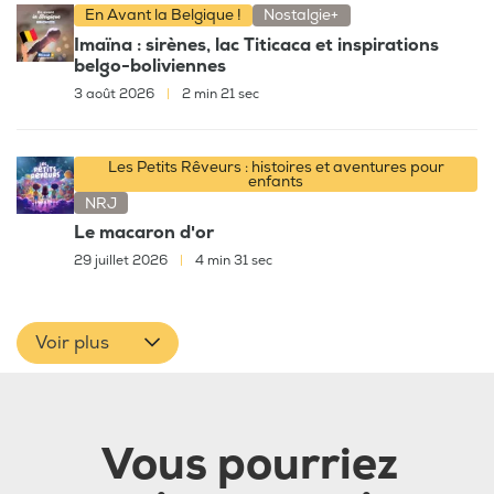
En Avant la Belgique !
Nostalgie+
Imaïna : sirènes, lac Titicaca et inspirations
belgo-boliviennes
3 août 2026
|
2 min 21 sec
Les Petits Rêveurs : histoires et aventures pour
enfants
NRJ
Le macaron d'or
29 juillet 2026
|
4 min 31 sec
Voir plus
Vous pourriez