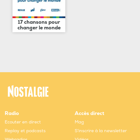
17 chansons pour
changer le monde
Radio
Accès direct
Ecouter en direct
Mag
Replay et podcasts
S'inscrire à la newsletter
Webradios
Vidéos