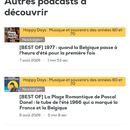
Autres podcasts à
découvrir
Happy Days : Musique et souvenirs des années 60 et
70
Nostalgie+
[BEST OF] 1977 : quand la Belgique passe à
l'heure d'été pour la première fois
7 août 2026
|
1 min 53 sec
Happy Days : Musique et souvenirs des années 60 et
70
Nostalgie+
[BEST OF] La Plage Romantique de Pascal
Danel : le tube de l'été 1966 qui a marqué la
France et la Belgique
6 août 2026
|
2 min 8 sec