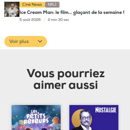
Ciné News
NRJ
Ice Cream Man: le film... glaçant de la semaine !
5 août 2026
|
2 min 30 sec
Voir plus
Vous pourriez
aimer aussi