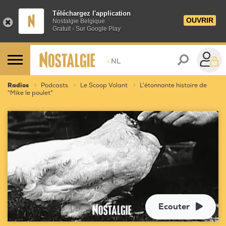
Téléchargez l'application
OUVRIR
Nostalgie Belgique
Gratuit - Sur Google Play
>
NL
Radios
Podcasts
Le Scoop Volant
L'étonnante histoire de
"Mike le poulet"
Ecouter