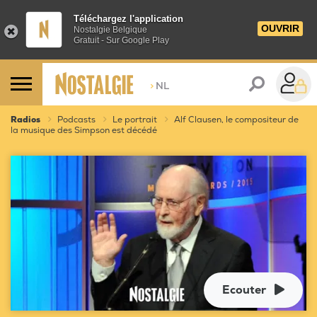
Téléchargez l'application
OUVRIR
Nostalgie Belgique
Gratuit - Sur Google Play
>
NL
Radios
Podcasts
Le portrait
Alf Clausen, le compositeur de
la musique des Simpson est décédé
Ecouter