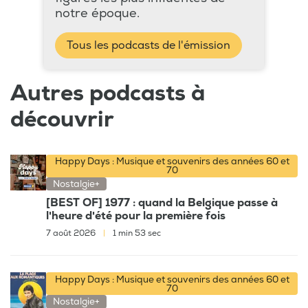
notre époque.
Tous les podcasts de l'émission
Autres podcasts à
découvrir
Happy Days : Musique et souvenirs des années 60 et
70
Nostalgie+
[BEST OF] 1977 : quand la Belgique passe à
l'heure d'été pour la première fois
7 août 2026
|
1 min 53 sec
Happy Days : Musique et souvenirs des années 60 et
70
Nostalgie+