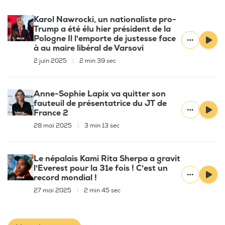
Karol Nawrocki, un nationaliste pro-
Trump a été élu hier président de la
Pologne Il l'emporte de justesse face
à au maire libéral de Varsovi
2 juin 2025
|
2 min 39 sec
Anne-Sophie Lapix va quitter son
fauteuil de présentatrice du JT de
France 2
28 mai 2025
|
3 min 13 sec
Le népalais Kami Rita Sherpa a gravit
l'Everest pour la 31e fois ! C'est un
record mondial !
27 mai 2025
|
2 min 45 sec