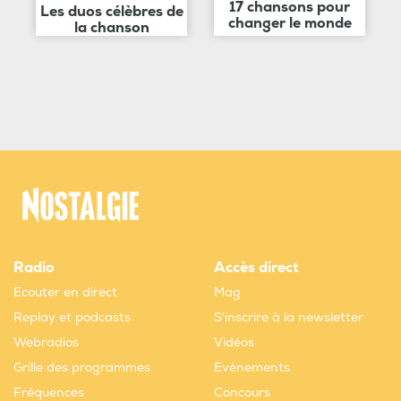
17 chansons pour
Les duos célèbres de
changer le monde
la chanson
Radio
Accès direct
Ecouter en direct
Mag
Replay et podcasts
S'inscrire à la newsletter
Webradios
Vidéos
Grille des programmes
Evènements
Fréquences
Concours