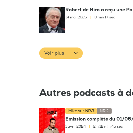
Robert de Niro a reçu une Pa
14 mai 2025
|
3 min 17 sec
Voir plus
Autres podcasts à d
Mike sur NRJ
NRJ
Emission complète du 01/0
1 avril 2024
|
2 h 12 min 45 sec