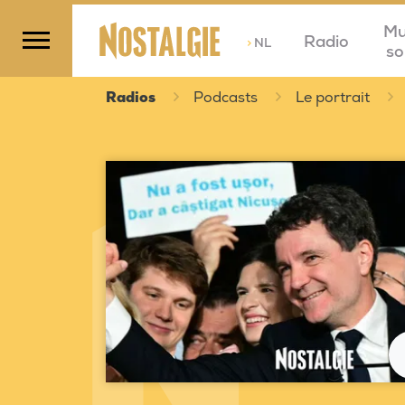
Mu
Radio
>
NL
so
Radios
Podcasts
Le portrait