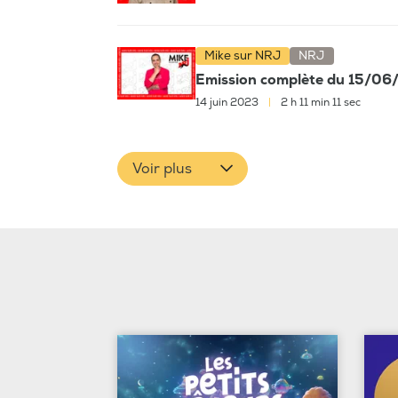
Mike sur NRJ
NRJ
Emission complète du 15/0
14 juin 2023
|
2 h 11 min 11 sec
Voir plus