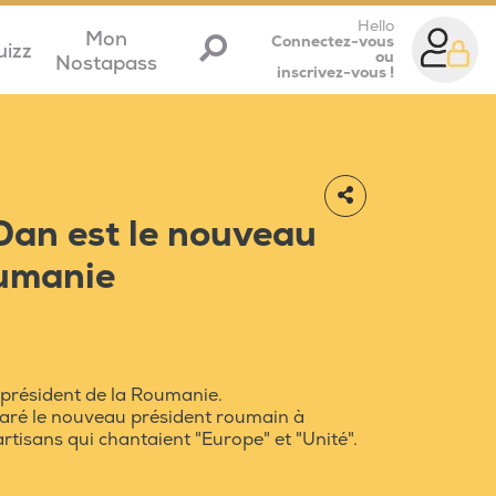
Hello
Mon
Connectez-vous
uizz
ou
Nostapass
inscrivez-vous !
Dan est le nouveau
oumanie
 président de la Roumanie.
laré le nouveau président roumain à
artisans qui chantaient "Europe" et "Unité".