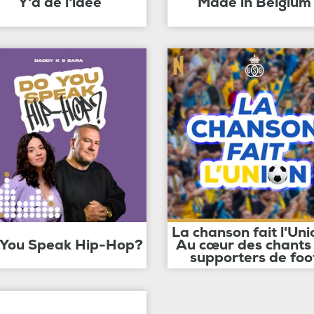
Y'a de l'idée
Made in Belgium
La chanson fait l'Uni
 You Speak Hip-Hop?
Au cœur des chants
supporters de foo