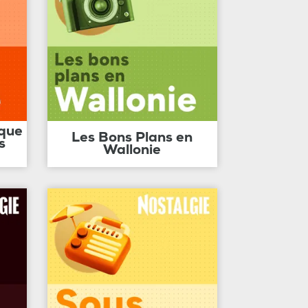
ique
Les Bons Plans en
s
Wallonie