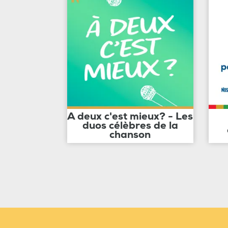
A deux c'est mieux? - Les
duos célèbres de la
chanson