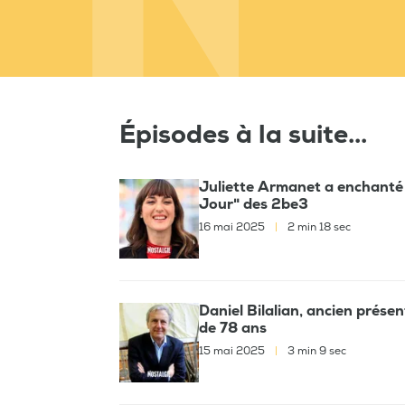
Épisodes à la suite...
Juliette Armanet a enchanté 
Jour" des 2be3
16 mai 2025
|
2 min 18 sec
Daniel Bilalian, ancien prése
de 78 ans
15 mai 2025
|
3 min 9 sec