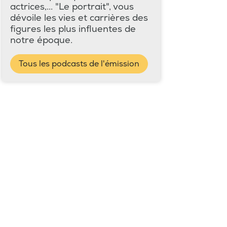
actrices,... "Le portrait", vous
dévoile les vies et carrières des
figures les plus influentes de
notre époque.
Tous les podcasts de l'émission