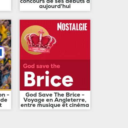
concours de ses débuts à
aujourd'hui
on -
God Save The Brice -
 de
Voyage en Angleterre,
t
entre musique et cinéma