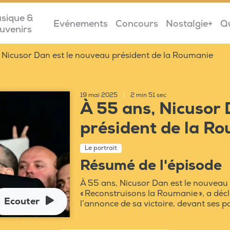
sique &
Evénements
Concours
Nostalgie+
Q
uvenirs
Nicusor Dan est le nouveau président de la Roumanie
19 mai 2025
|
2 min 51 sec
À 55 ans, Nicusor 
président de la R
Le portrait
Résumé de l'épisode
À 55 ans, Nicusor Dan est le nouveau
« Reconstruisons la Roumanie », a déc
Ecouter
l’annonce de sa victoire, devant ses p