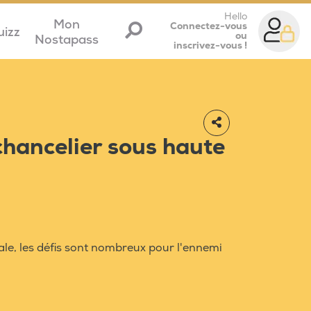
Hello
Mon
Connectez-vous
uizz
ou
Nostapass
inscrivez-vous !
chancelier sous haute
iale, les défis sont nombreux pour l'ennemi