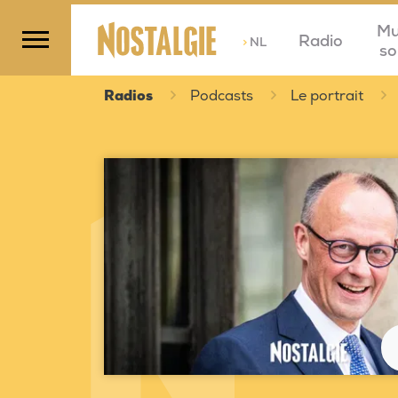
Mu
Radio
>
NL
so
Radios
Podcasts
Le portrait