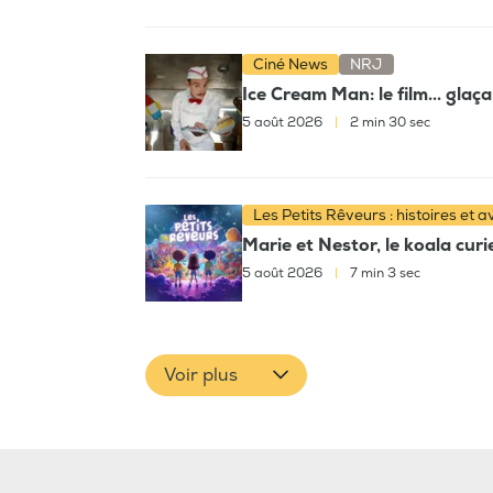
Ciné News
NRJ
Ice Cream Man: le film... glaç
5 août 2026
|
2 min 30 sec
Les Petits Rêveurs : histoires et 
Marie et Nestor, le koala cur
5 août 2026
|
7 min 3 sec
Voir plus