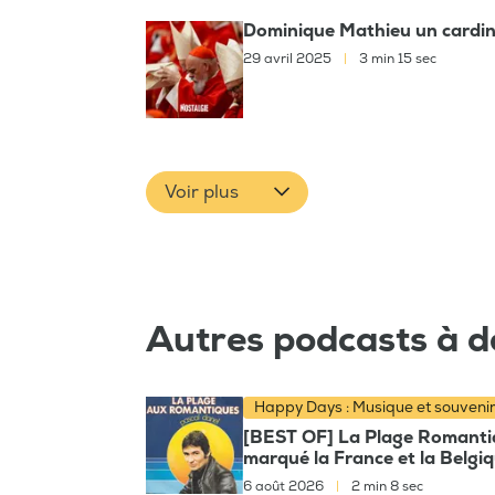
Dominique Mathieu un cardin
29 avril 2025
|
3 min 15 sec
Voir plus
Autres podcasts à d
Happy Days : Musique et souveni
[BEST OF] La Plage Romantiqu
marqué la France et la Belgi
6 août 2026
|
2 min 8 sec