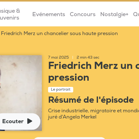
sique &
Evénements
Concours
Nostalgie+
Q
uvenirs
Friedrich Merz un chancelier sous haute pression
7 mai 2025
|
2 min 43 sec
Friedrich Merz un 
pression
Le portrait
Résumé de l'épisode
Crise industrielle, migratoire et mond
juré d'Angela Merkel
Ecouter