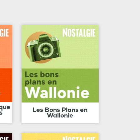
ique
Les Bons Plans en
s
Wallonie