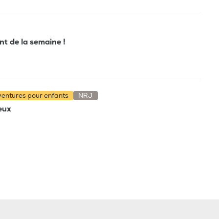
ant de la semaine !
aventures pour enfants
NRJ
ieux