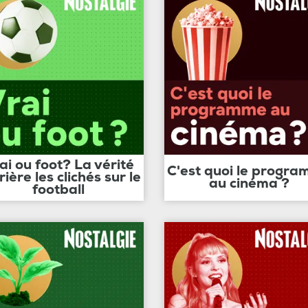
ai ou foot? La vérité
C'est quoi le progr
rière les clichés sur le
au cinéma ?
football