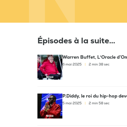
Épisodes à la suite...
Warren Buffet, L'Oracle d’Om
6 mai 2025
|
2 min 38 sec
P.Diddy, le roi du hip-hop dev
5 mai 2025
|
2 min 58 sec