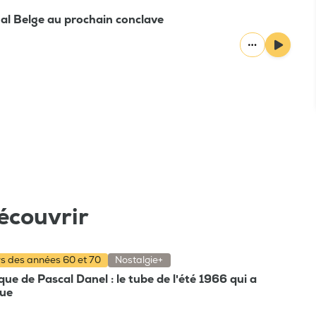
al Belge au prochain conclave
écouvrir
rs des années 60 et 70
Nostalgie+
e de Pascal Danel : le tube de l'été 1966 qui a
que