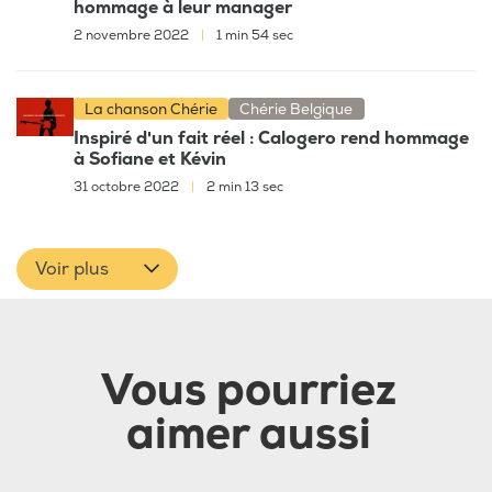
hommage à leur manager
2 novembre 2022
|
1 min 54 sec
La chanson Chérie
Chérie Belgique
Inspiré d'un fait réel : Calogero rend hommage
à Sofiane et Kévin
31 octobre 2022
|
2 min 13 sec
Voir plus
Vous pourriez
aimer aussi