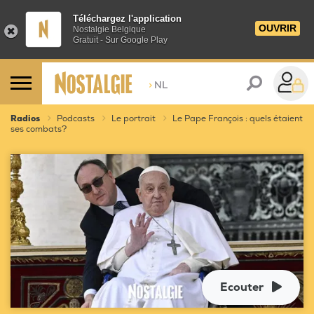
Téléchargez l'application
OUVRIR
Nostalgie Belgique
Gratuit - Sur Google Play
>
NL
Radios
Podcasts
Le portrait
Le Pape François : quels étaient
ses combats?
Ecouter