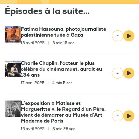
Épisodes à la suite...
Fatima Hassouna, photojournaliste
palestinienne tuée à Gaza
18 avril 2025
|
3 min 15 sec
Charlie Chaplin, l'acteur le plus
célèbre du cinéma muet, aurait eu
134 ans
17 avril 2025
|
4 min 5 sec
L’exposition « Matisse et
Margueritte », le Regard d’un Père,
vient de démarrer au Musée d’Art
Moderne de Paris
16 avril 2025
|
3 min 28 sec