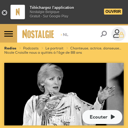
Téléchargez l'application
OUVRIR
Nostalgie Belgique
Gratuit - Sur Google Play
>
NL
Radios
Podcasts
Le portrait
Chanteuse, actrice, danseuse…
Nicole Croisille nous a quittés à l'âge de 88 ans
Ecouter