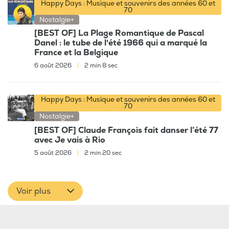
Happy Days : Musique et souvenirs des années 60 et
70
Nostalgie+
[BEST OF] La Plage Romantique de Pascal
Danel : le tube de l'été 1966 qui a marqué la
France et la Belgique
6 août 2026
|
2 min 8 sec
Happy Days : Musique et souvenirs des années 60 et
70
Nostalgie+
[BEST OF] Claude François fait danser l’été 77
avec Je vais à Rio
5 août 2026
|
2 min 20 sec
Voir plus