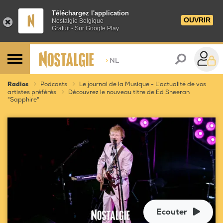
Téléchargez l'application
OUVRIR
Nostalgie Belgique
Gratuit - Sur Google Play
>
NL
Radios
Podcasts
Le journal de la Musique - L'actualité de vos
artistes préférés
Découvrez le nouveau titre de Ed Sheeran
"Sapphire"
Ecouter