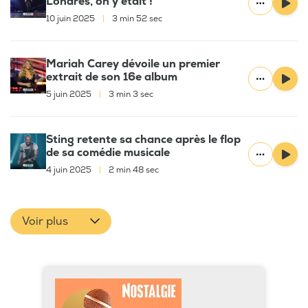
Londres, on y était !
10 juin 2025
|
3 min 52 sec
Mariah Carey dévoile un premier
extrait de son 16e album
5 juin 2025
|
3 min 3 sec
Sting retente sa chance après le flop
de sa comédie musicale
4 juin 2025
|
2 min 48 sec
Voir plus