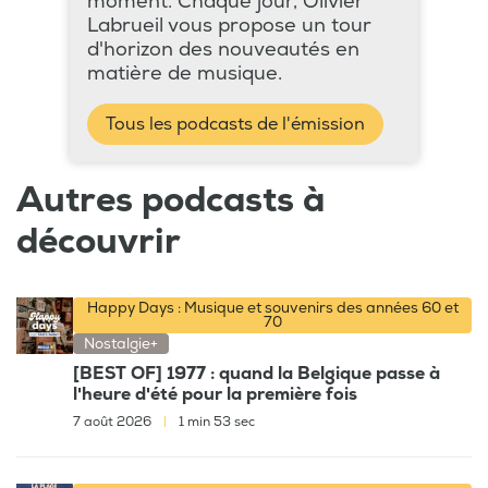
moment. Chaque jour, Olivier
Labrueil vous propose un tour
d'horizon des nouveautés en
matière de musique.
Tous les podcasts de l'émission
Autres podcasts à
découvrir
Happy Days : Musique et souvenirs des années 60 et
70
Nostalgie+
[BEST OF] 1977 : quand la Belgique passe à
l'heure d'été pour la première fois
7 août 2026
|
1 min 53 sec