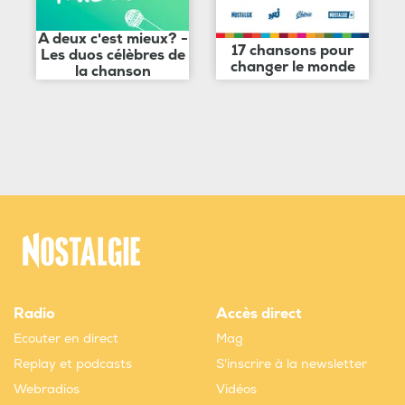
A deux c'est mieux? -
17 chansons pour
Les duos célèbres de
changer le monde
la chanson
Radio
Accès direct
Ecouter en direct
Mag
Replay et podcasts
S'inscrire à la newsletter
Webradios
Vidéos