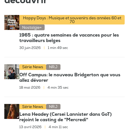
découvrir
Happy Days : Musique et souvenirs des années 60 et
70
Nostalgie+
1965 : quatre semaines de vacances pour les
travailleurs belges
30 juin 2026
|
1 min 49 sec
Série News
NRJ
Off Campus: le nouveau Bridgerton que vous
allez dévorer
18 mai 2026
|
4 min 35 sec
Série News
NRJ
Lena Headey (Cersei Lannister dans GoT)
rejoint le casting de "Mercredi"
13 avril 2026
|
4 min 11 sec