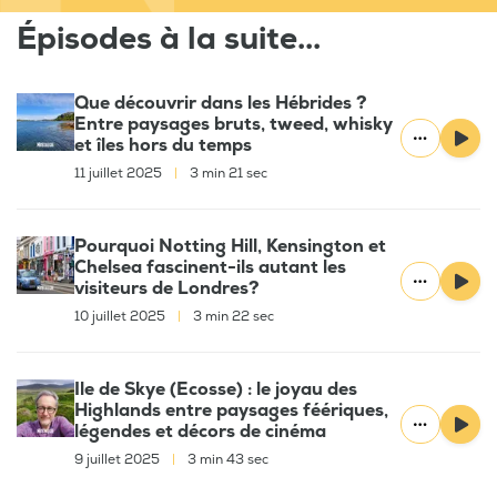
Épisodes à la suite...
Que découvrir dans les Hébrides ?
Entre paysages bruts, tweed, whisky
et îles hors du temps
11 juillet 2025
|
3 min 21 sec
Pourquoi Notting Hill, Kensington et
Chelsea fascinent-ils autant les
visiteurs de Londres?
10 juillet 2025
|
3 min 22 sec
Ile de Skye (Ecosse) : le joyau des
Highlands entre paysages féériques,
légendes et décors de cinéma
9 juillet 2025
|
3 min 43 sec