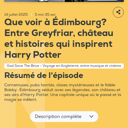
14 juillet 2025
|
5 min 35 sec
Que voir à Édimbourg?
Entre Greyfriar, château
et histoires qui inspirent
Harry Potter
God Save The Brice - Voyage en Angleterre, entre musique et cinéma
Résumé de l'épisode
Cornemuses, pubs hantés, closes mystérieuses et le fidèle
Bobby : Édimbourg séduit avec ses légendes, son château et
ses airs d’Harry Potter. Une capitale unique où le passé et la
magie se mêlent.
Description complète