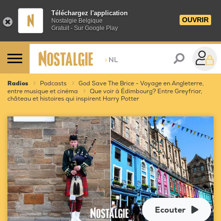
Téléchargez l'application
OUVRIR
Nostalgie Belgique
Gratuit - Sur Google Play
>
NL
Radios
Podcasts
God Save The Brice - Voyage en Angleterre,
entre musique et cinéma
Que voir à Édimbourg? Entre Greyfriar,
château et histoires qui inspirent Harry Potter
Ecouter