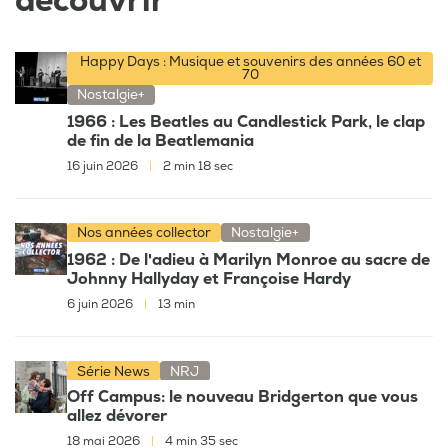
découvrir
Happy Days : Musique et souvenirs des années 60 et
70
Nostalgie+
1966 : Les Beatles au Candlestick Park, le clap
de fin de la Beatlemania
16 juin 2026
|
2 min 18 sec
Nos années collector
Nostalgie+
1962 : De l'adieu à Marilyn Monroe au sacre de
Johnny Hallyday et Françoise Hardy
6 juin 2026
|
13 min
Série News
NRJ
Off Campus: le nouveau Bridgerton que vous
allez dévorer
18 mai 2026
|
4 min 35 sec