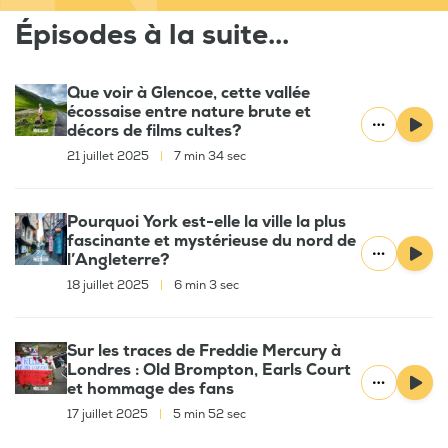
Épisodes à la suite...
Que voir à Glencoe, cette vallée
écossaise entre nature brute et
décors de films cultes?
21 juillet 2025
|
7 min 34 sec
Pourquoi York est-elle la ville la plus
fascinante et mystérieuse du nord de
l’Angleterre?
18 juillet 2025
|
6 min 3 sec
Sur les traces de Freddie Mercury à
Londres : Old Brompton, Earls Court
et hommage des fans
17 juillet 2025
|
5 min 52 sec