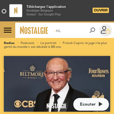
Téléchargez l'application
OUVRIR
Nostalgie Belgique
Gratuit - Sur Google Play
>
NL
Radios
Podcasts
Le portrait
Franck Caprio, le juge « le plus
gentil du monde », est décédé à 88 ans
Ecouter