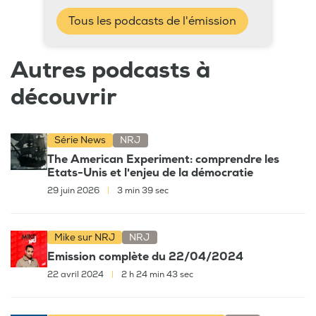
Tous les podcasts de l'émission
Autres podcasts à
découvrir
Série News
NRJ
The American Experiment: comprendre les
Etats-Unis et l'enjeu de la démocratie
29 juin 2026
|
3 min 39 sec
Mike sur NRJ
NRJ
Emission complète du 22/04/2024
22 avril 2024
|
2 h 24 min 43 sec