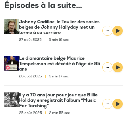
Épisodes à la suite...
Johnny Cadillac, le Taulier des sosies
belges de Johnny Hallyday met un
terme à sa carrière
27 août 2025
|
3 min 19 sec
Le diamantaire belge Maurice
Tempelsman est décédé à l'âge de 95
ans
26 août 2025
|
3 min 17 sec
ll y a 70 ans jour pour jour que Billie
Holiday enregistrait l’album "Music
For Torching"
25 août 2025
|
2 min 55 sec