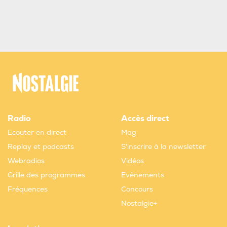
Radio
Accès direct
Ecouter en direct
Mag
Replay et podcasts
S'inscrire à la newsletter
Webradios
Vidéos
Grille des programmes
Evènements
Fréquences
Concours
Nostalgie+