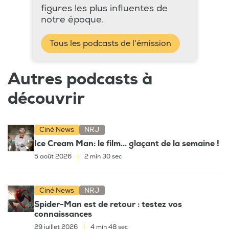
figures les plus influentes de
notre époque.
Tous les podcasts de l'émission
Autres podcasts à
découvrir
Ciné News
NRJ
Ice Cream Man: le film... glaçant de la semaine !
5 août 2026
|
2 min 30 sec
Ciné News
NRJ
Spider-Man est de retour : testez vos
connaissances
29 juillet 2026
|
4 min 48 sec