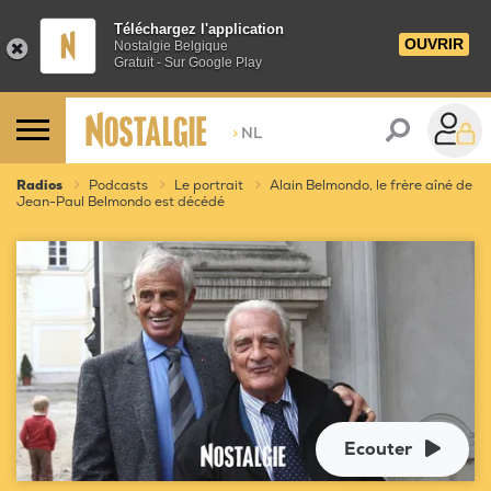
Téléchargez l'application
OUVRIR
Nostalgie Belgique
Gratuit - Sur Google Play
>
NL
Radios
Podcasts
Le portrait
Alain Belmondo, le frère aîné de
Jean-Paul Belmondo est décédé
Ecouter