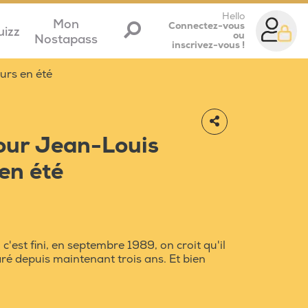
Hello
Mon
Connectez-vous
uizz
ou
Nostapass
inscrivez-vous !
urs en été
our Jean-Louis
en été
'est fini, en septembre 1989, on croit qu'il
ré depuis maintenant trois ans. Et bien