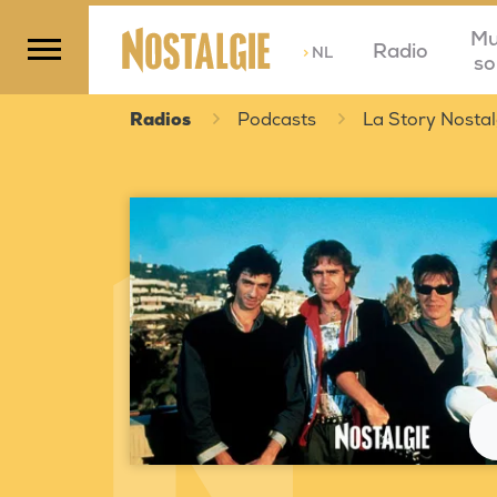
Mu
Radio
>
NL
so
Radios
Podcasts
La Story Nostal