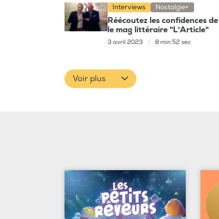
Interviews
Nostalgie+
Réécoutez les confidences de
le mag littéraire "L'Article"
3 avril 2023
|
8 min 52 sec
Voir plus