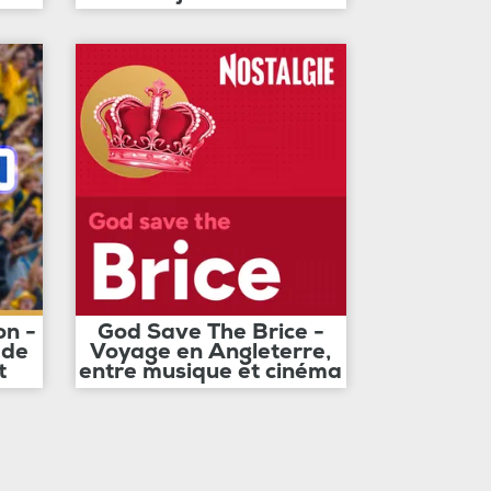
on -
God Save The Brice -
 de
Voyage en Angleterre,
t
entre musique et cinéma