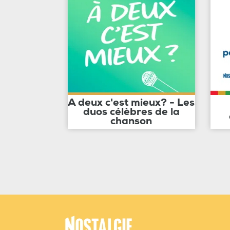
A deux c'est mieux? - Les
duos célèbres de la
chanson