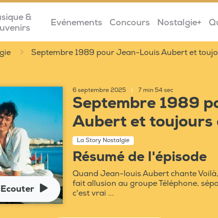
sique &
Evénements
Concours
Nostalgie+
Q
uvenirs
gie
Septembre 1989 pour Jean-Louis Aubert et toujo
6 septembre 2025
|
7 min 54 sec
Septembre 1989 p
Aubert et toujours 
La Story Nostalgie
Résumé de l'épisode
Quand Jean-louis Aubert chante Voilà, c
fait allusion au groupe Téléphone, sépa
Ecouter
c'est vrai ...