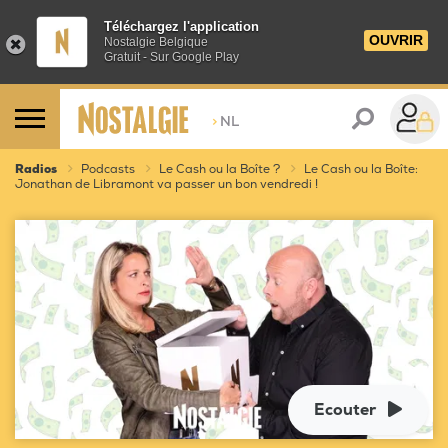
Téléchargez l'application
OUVRIR
Nostalgie Belgique
Gratuit - Sur Google Play
>
NL
Radios
Podcasts
Le Cash ou la Boîte ?
Le Cash ou la Boîte:
Jonathan de Libramont va passer un bon vendredi !
Ecouter