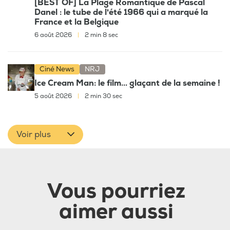
[BEST OF] La Plage Romantique de Pascal
Danel : le tube de l'été 1966 qui a marqué la
France et la Belgique
6 août 2026
|
2 min 8 sec
Ciné News
NRJ
Ice Cream Man: le film... glaçant de la semaine !
5 août 2026
|
2 min 30 sec
Voir plus
Vous pourriez
aimer aussi