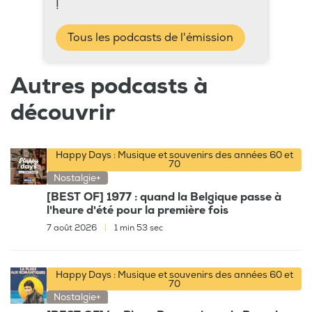
!
Tous les podcasts de l'émission
Autres podcasts à
découvrir
Happy Days : Musique et souvenirs des années 60 et
70
Nostalgie+
[BEST OF] 1977 : quand la Belgique passe à
l'heure d'été pour la première fois
7 août 2026
|
1 min 53 sec
Happy Days : Musique et souvenirs des années 60 et
70
Nostalgie+