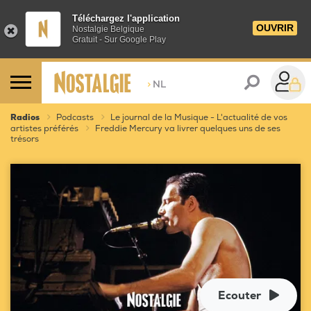
Téléchargez l'application
OUVRIR
Nostalgie Belgique
Gratuit - Sur Google Play
>
NL
Radios
Podcasts
Le journal de la Musique - L'actualité de vos
artistes préférés
Freddie Mercury va livrer quelques uns de ses
trésors
Ecouter