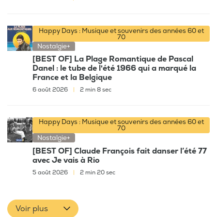
Happy Days : Musique et souvenirs des années 60 et
70
Nostalgie+
[BEST OF] La Plage Romantique de Pascal
Danel : le tube de l'été 1966 qui a marqué la
France et la Belgique
6 août 2026
|
2 min 8 sec
Happy Days : Musique et souvenirs des années 60 et
70
Nostalgie+
[BEST OF] Claude François fait danser l’été 77
avec Je vais à Rio
5 août 2026
|
2 min 20 sec
Voir plus