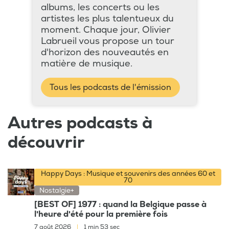
albums, les concerts ou les
artistes les plus talentueux du
moment. Chaque jour, Olivier
Labrueil vous propose un tour
d'horizon des nouveautés en
matière de musique.
Tous les podcasts de l'émission
Autres podcasts à
découvrir
Happy Days : Musique et souvenirs des années 60 et
70
Nostalgie+
[BEST OF] 1977 : quand la Belgique passe à
l'heure d'été pour la première fois
7 août 2026
|
1 min 53 sec