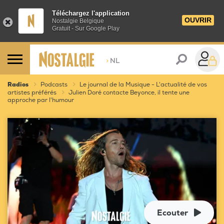
Téléchargez l'application
OUVRIR
Nostalgie Belgique
Gratuit - Sur Google Play
>
NL
Radios
Podcasts
Le journal de la Musique - L'actualité de vos
artistes préférés
Julien Doré contacte Beyonce, il tente une
approche par l'humour
Ecouter