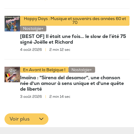
Happy Days : Musique et souvenirs des années 60 et
70
Nostalgie+
[BEST OF] Il était une fois… le slow de l’été 75
signé Joëlle et Richard
4 août 2026
|
2 min 12 sec
En Avant la Belgique !
Nostalgie+
Imaïna : "Sirena del desamor", une chanson
née d'un amour à sens unique et d'une quête
de liberté
3 août 2026
|
2 min 14 sec
Voir plus