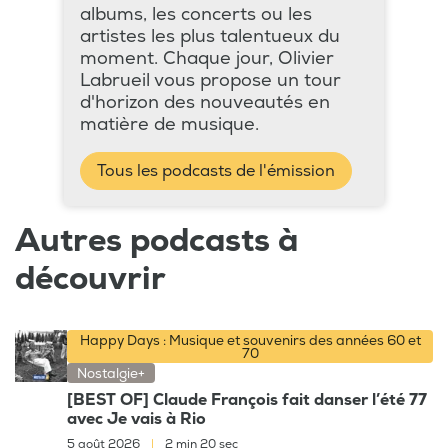
albums, les concerts ou les
artistes les plus talentueux du
moment. Chaque jour, Olivier
Labrueil vous propose un tour
d'horizon des nouveautés en
matière de musique.
Tous les podcasts de l'émission
Autres podcasts à
découvrir
Happy Days : Musique et souvenirs des années 60 et
70
Nostalgie+
[BEST OF] Claude François fait danser l’été 77
avec Je vais à Rio
5 août 2026
|
2 min 20 sec