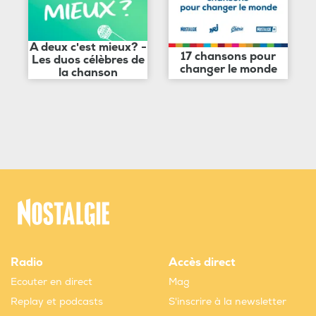
A deux c'est mieux? -
17 chansons pour
Les duos célèbres de
changer le monde
la chanson
Radio
Accès direct
Ecouter en direct
Mag
Replay et podcasts
S'inscrire à la newsletter