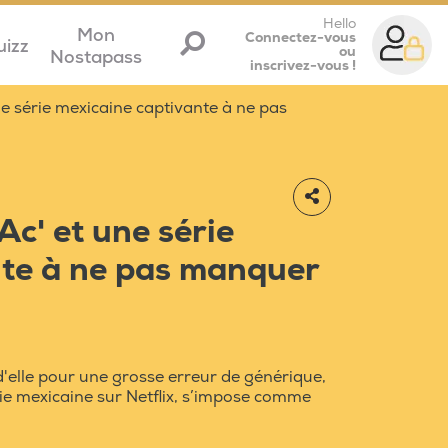
Hello
Mon
Connectez-vous
uizz
ou
Nostapass
inscrivez-vous !
ne série mexicaine captivante à ne pas
Ac' et une série
nte à ne pas manquer
d'elle pour une grosse erreur de générique,
ie mexicaine sur Netflix, s’impose comme