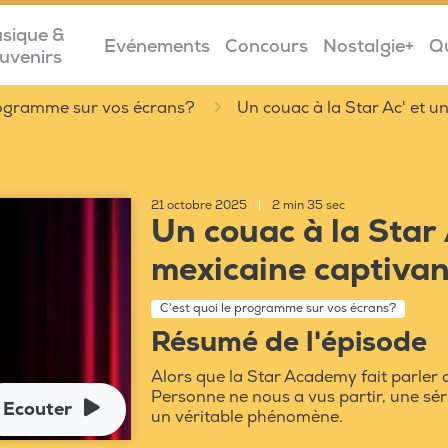
sique &
Evénements
Concours
Nostalgie+
Q
uvenirs
programme sur vos écrans?
Un couac à la Star Ac' et u
21 octobre 2025
|
2 min 35 sec
Un couac à la Star 
mexicaine captiva
C'est quoi le programme sur vos écrans?
Résumé de l'épisode
Alors que la Star Academy fait parler 
Personne ne nous a vus partir, une sér
Ecouter
un véritable phénomène.