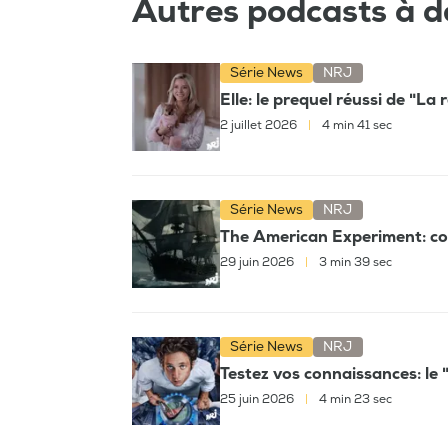
Autres podcasts à d
Série News
NRJ
Elle: le prequel réussi de "L
2 juillet 2026
|
4 min 41 sec
Série News
NRJ
The American Experiment: com
29 juin 2026
|
3 min 39 sec
Série News
NRJ
Testez vos connaissances: le "
25 juin 2026
|
4 min 23 sec