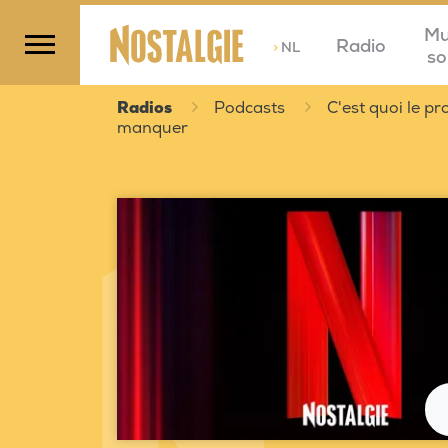
Mu
Radio
>
NL
so
Radios
Podcasts
C'est quoi le 
manquer