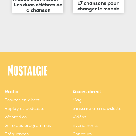
17 chansons pour
Les duos célèbres de
changer le monde
la chanson
Radio
Accès direct
Ecouter en direct
Mag
Replay et podcasts
S'inscrire à la newsletter
Webradios
Vidéos
Grille des programmes
Evènements
Fréquences
Concours