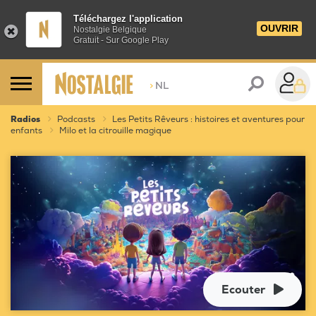
Téléchargez l'application
OUVRIR
Nostalgie Belgique
Gratuit - Sur Google Play
>
NL
Radios
Podcasts
Les Petits Rêveurs : histoires et aventures pour
enfants
Milo et la citrouille magique
Ecouter