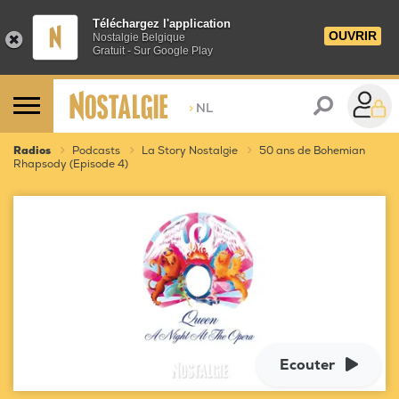
Téléchargez l'application
OUVRIR
Nostalgie Belgique
Gratuit - Sur Google Play
>
NL
Radios
Podcasts
La Story Nostalgie
50 ans de Bohemian
Rhapsody (Episode 4)
Ecouter