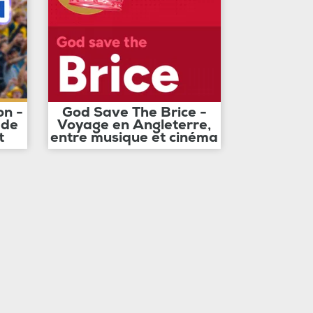
on -
God Save The Brice -
 de
Voyage en Angleterre,
t
entre musique et cinéma