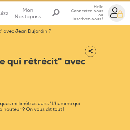
Hello
Mon
Connectez-vous
uizz
ou
Nostapass
inscrivez-vous !
t" avec Jean Dujardin ?
qui rétrécit" avec
lques millimètres dans "L'homme qui
la hauteur ? On vous dit tout !