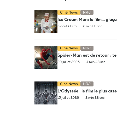
Ciné News
NRJ
Ice Cream Man: le film... glaç
5 août 2026
|
2 min 30 sec
Ciné News
NRJ
Spider-Man est de retour : t
29 juillet 2026
|
4 min 48 sec
Ciné News
NRJ
L'Odyssée : le film le plus at
15 juillet 2026
|
2 min 28 sec