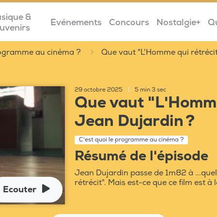
sique &
Evénements
Concours
Nostalgie+
Q
uvenirs
programme au cinéma ?
Que vaut "L'Homme qui rétréci
29 octobre 2025
|
5 min 3 sec
Que vaut "L'Homme 
Jean Dujardin ?
C'est quoi le programme au cinéma ?
Résumé de l'épisode
Jean Dujardin passe de 1m82 à ...que
rétrécit". Mais est-ce que ce film est à 
Ecouter