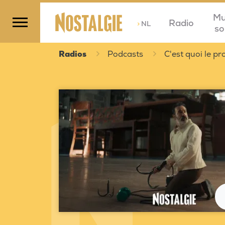
Mu
Radio
>
NL
so
Radios
Podcasts
C'est quoi le 