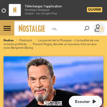
Téléchargez l'application
OUVRIR
Nostalgie Belgique
Gratuit - Sur Google Play
>
NL
Radios
Podcasts
Le journal de la Musique - L'actualité de vos
artistes préférés
Florent Pagny dévoile un nouveau titre en duo
avec Benjamin Biolay
Ecouter