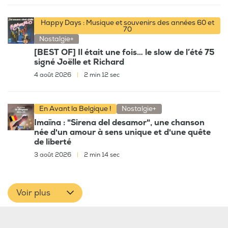
Happy Days : Musique et souvenirs des années 60 et
70
Nostalgie+
[BEST OF] Il était une fois… le slow de l’été 75
signé Joëlle et Richard
4 août 2026
|
2 min 12 sec
En Avant la Belgique !
Nostalgie+
Imaïna : "Sirena del desamor", une chanson
née d'un amour à sens unique et d'une quête
de liberté
3 août 2026
|
2 min 14 sec
Voir plus