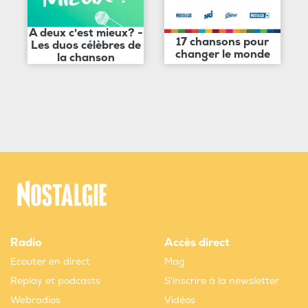
A deux c'est mieux? -
17 chansons pour
Les duos célèbres de
changer le monde
la chanson
Radio
Accès direct
Ecouter en direct
Mag
Replay et podcasts
S'inscrire à la newsletter
Webradios
Vidéos