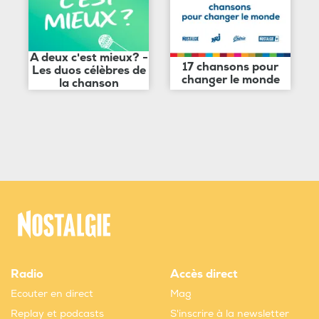
A deux c'est mieux? -
17 chansons pour
Les duos célèbres de
changer le monde
la chanson
Radio
Accès direct
Ecouter en direct
Mag
Replay et podcasts
S'inscrire à la newsletter