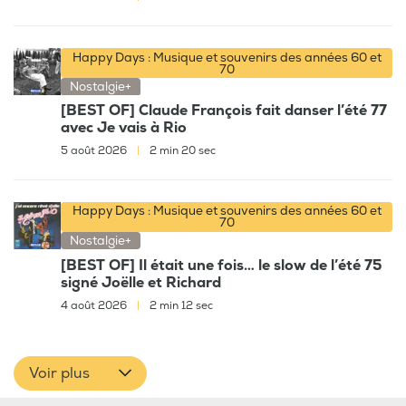
Happy Days : Musique et souvenirs des années 60 et
70
Nostalgie+
[BEST OF] Claude François fait danser l’été 77
avec Je vais à Rio
5 août 2026
|
2 min 20 sec
Happy Days : Musique et souvenirs des années 60 et
70
Nostalgie+
[BEST OF] Il était une fois… le slow de l’été 75
signé Joëlle et Richard
4 août 2026
|
2 min 12 sec
Voir plus