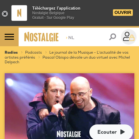
Téléchargez l'application
OUVRIR
Nostalgie Belgique
Gratuit - Sur Google Play
>
NL
Radios
Podcasts
Le journal de la Musique - L'actualité de vos
artistes préférés
Pascal Obispo dévoile un duo virtuel avec Michel
Delpech
Ecouter