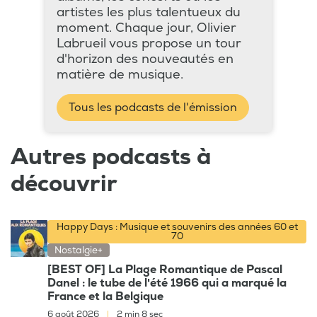
artistes les plus talentueux du
moment. Chaque jour, Olivier
Labrueil vous propose un tour
d'horizon des nouveautés en
matière de musique.
Tous les podcasts de l'émission
Autres podcasts à
découvrir
Happy Days : Musique et souvenirs des années 60 et
70
Nostalgie+
[BEST OF] La Plage Romantique de Pascal
Danel : le tube de l'été 1966 qui a marqué la
France et la Belgique
6 août 2026
|
2 min 8 sec