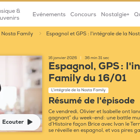
sique &
Evénements
Concours
Nostalgie+
Q
uvenirs
la Nosta Family
Espagnol et GPS : l'intégrale de la Nos
16 janvier 2026
|
36 min 31 sec
Espagnol, GPS : l'i
Family du 16/01
L'intégrale de la Nosta Family
Résumé de l'épisode
Ce vendredi, Olivier et Isabelle ont la
gagnant” du week-end : une battle mu
Ecouter
d’Histoire façon Brice avec Ivan le Te
se réveille en espagnol, et vos pires 