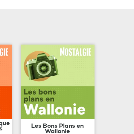
ique
Les Bons Plans en
s
Wallonie