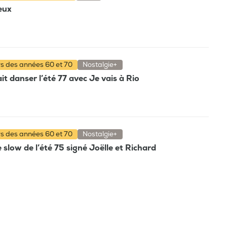
ieux
rs des années 60 et 70
Nostalgie+
t danser l’été 77 avec Je vais à Rio
rs des années 60 et 70
Nostalgie+
e slow de l’été 75 signé Joëlle et Richard