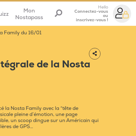
Hello
Mon
Connectez-vous
uizz
ou
Nostapass
inscrivez-vous !
ta Family du 16/01
ntégrale de la Nosta
ncé la Nosta Family avec la “tête de
sicale pleine d’émotion, une page
rrible, un scoop dingue sur un Américain qui
galères de GPS…