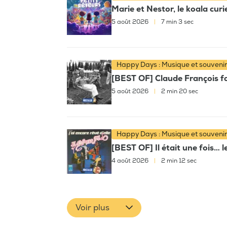
Marie et Nestor, le koala cur
5 août 2026
|
7 min 3 sec
Happy Days : Musique et souveni
[BEST OF] Claude François fai
5 août 2026
|
2 min 20 sec
Happy Days : Musique et souveni
[BEST OF] Il était une fois… l
4 août 2026
|
2 min 12 sec
Voir plus