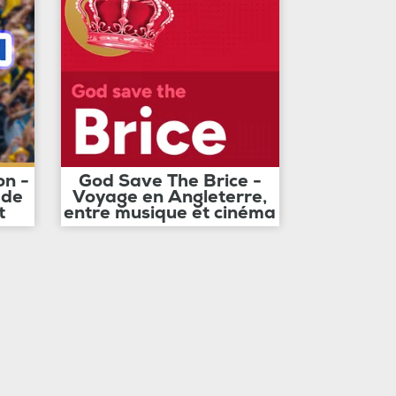
on -
God Save The Brice -
 de
Voyage en Angleterre,
t
entre musique et cinéma