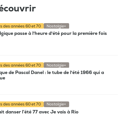
écouvrir
rs des années 60 et 70
Nostalgie+
gique passe à l'heure d'été pour la première fois
rs des années 60 et 70
Nostalgie+
e de Pascal Danel : le tube de l'été 1966 qui a
que
rs des années 60 et 70
Nostalgie+
t danser l’été 77 avec Je vais à Rio