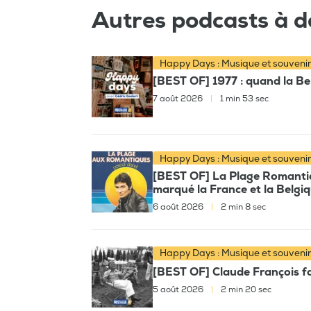
Autres podcasts à d
Happy Days : Musique et souveni
[BEST OF] 1977 : quand la Bel
7 août 2026
|
1 min 53 sec
Happy Days : Musique et souveni
[BEST OF] La Plage Romantiqu
marqué la France et la Belgi
6 août 2026
|
2 min 8 sec
Happy Days : Musique et souveni
[BEST OF] Claude François fai
5 août 2026
|
2 min 20 sec