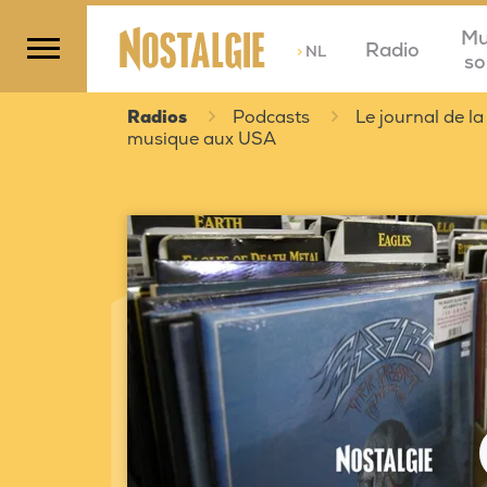
Mu
Radio
>
NL
so
Radios
Podcasts
Le journal de la
musique aux USA