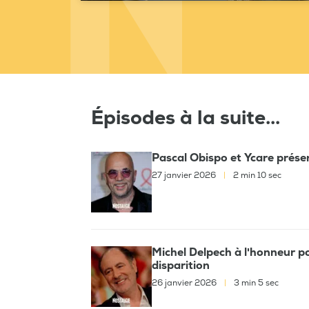
Épisodes à la suite...
Pascal Obispo et Ycare présen
27 janvier 2026
|
2 min 10 sec
Michel Delpech à l'honneur po
disparition
26 janvier 2026
|
3 min 5 sec