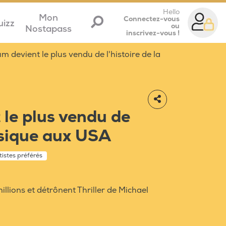
Hello
Mon
Connectez-vous
uizz
ou
Nostapass
inscrivez-vous !
m devient le plus vendu de l'histoire de la
 le plus vendu de
musique aux USA
tistes préférés
llions et détrônent Thriller de Michael