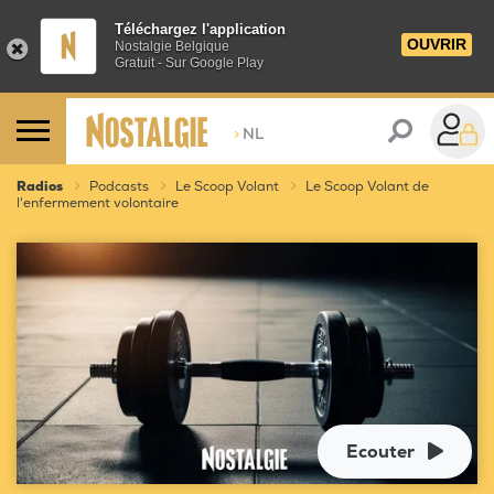
Téléchargez l'application
OUVRIR
Nostalgie Belgique
Gratuit - Sur Google Play
>
NL
Radios
Podcasts
Le Scoop Volant
Le Scoop Volant de
l'enfermement volontaire
Ecouter