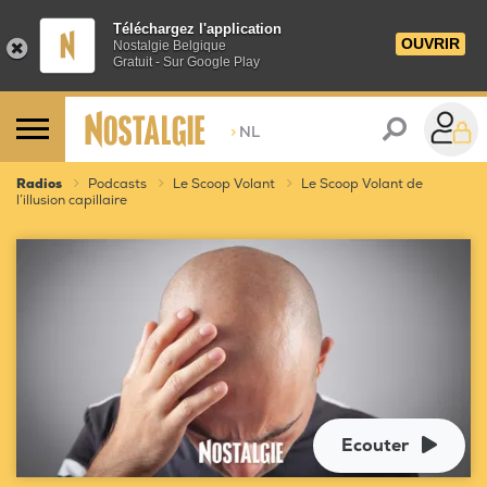
Téléchargez l'application
OUVRIR
Nostalgie Belgique
Gratuit - Sur Google Play
>
NL
Radios
Podcasts
Le Scoop Volant
Le Scoop Volant de
l’illusion capillaire
Ecouter