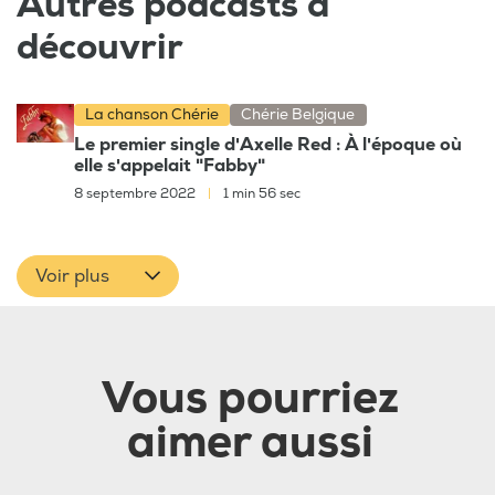
Autres podcasts à
découvrir
La chanson Chérie
Chérie Belgique
Le premier single d'Axelle Red : À l'époque où
elle s'appelait "Fabby"
8 septembre 2022
|
1 min 56 sec
Voir plus
Vous pourriez
aimer aussi