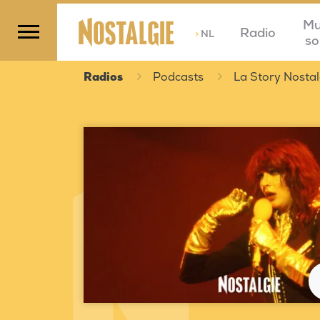
Mu
Radio
>
NL
so
Radios
Podcasts
La Story Nostal