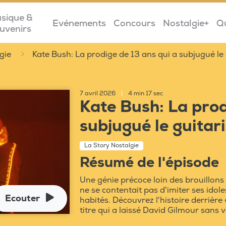
sique &
Evénements
Concours
Nostalgie+
Q
uvenirs
gie
Kate Bush: La prodige de 13 ans qui a subjugué le 
7 avril 2026
|
4 min 17 sec
Kate Bush: La prod
subjugué le guitar
La Story Nostalgie
Résumé de l'épisode
Une génie précoce loin des brouillons 
ne se contentait pas d'imiter ses idole
Ecouter
habités. Découvrez l'histoire derrière «
titre qui a laissé David Gilmour sans v