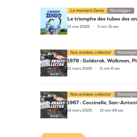
Le moment Zenio
Nostalgie+
Le triomphe des tubes des ann
15 mai 2026
|
3 min 31 sec
Nos années collector
Nostalgie
1979 : Goldorak, Walkman, Pi
21 mars 2026
|
11 min 6 sec
Nos années collector
Nostalgie
1967 : Coccinelle, San-Antoni
14 mars 2026
|
10 min 49 sec