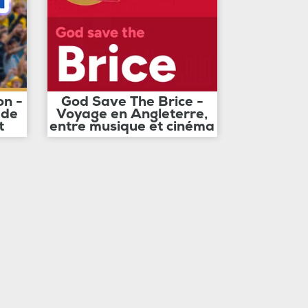
on -
God Save The Brice -
 de
Voyage en Angleterre,
t
entre musique et cinéma