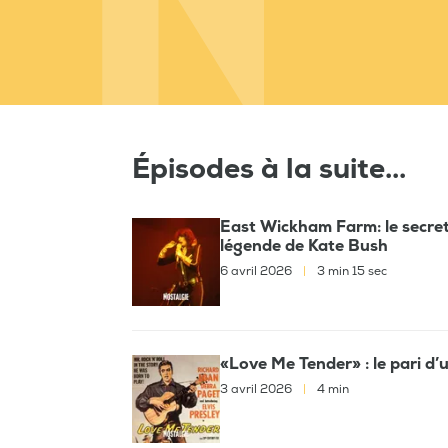
Épisodes à la suite...
East Wickham Farm: le secret
légende de Kate Bush
6 avril 2026
|
3 min 15 sec
«Love Me Tender» : le pari d
3 avril 2026
|
4 min