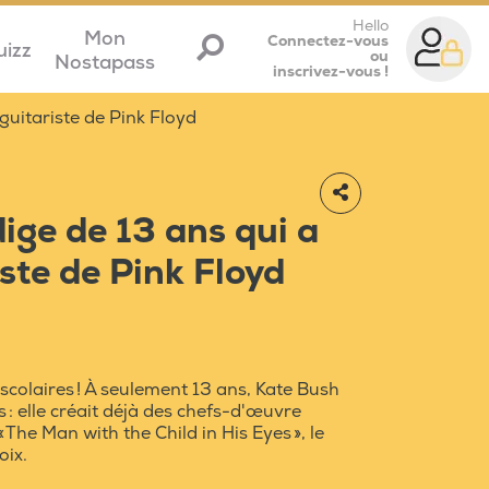
Hello
Mon
Connectez-vous
uizz
ou
Nostapass
inscrivez-vous !
guitariste de Pink Floyd
ige de 13 ans qui a
iste de Pink Floyd
scolaires ! À seulement 13 ans, Kate Bush
s : elle créait déjà des chefs-d'œuvre
 The Man with the Child in His Eyes », le
oix.