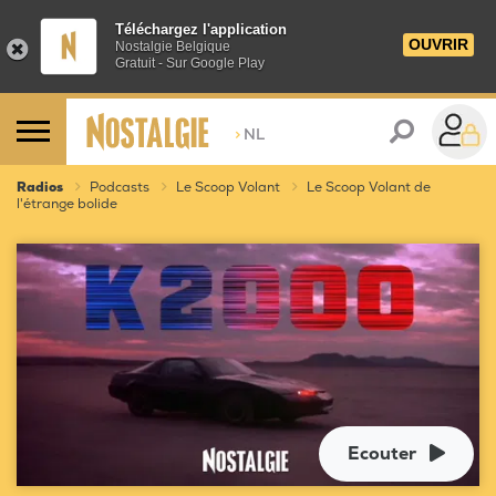
Téléchargez l'application
OUVRIR
Nostalgie Belgique
Gratuit - Sur Google Play
>
NL
Radios
Podcasts
Le Scoop Volant
Le Scoop Volant de
l'étrange bolide
Ecouter