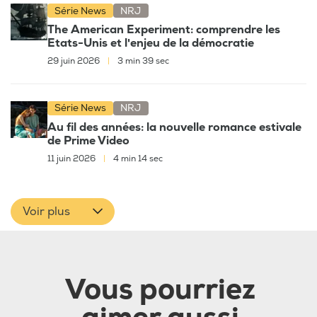
Série News
NRJ
The American Experiment: comprendre les
Etats-Unis et l'enjeu de la démocratie
29 juin 2026
|
3 min 39 sec
Série News
NRJ
Au fil des années: la nouvelle romance estivale
de Prime Video
11 juin 2026
|
4 min 14 sec
Voir plus
Vous pourriez