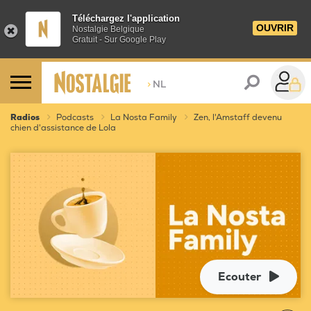
Téléchargez l'application
OUVRIR
Nostalgie Belgique
Gratuit - Sur Google Play
>
NL
Radios
Podcasts
La Nosta Family
Zen, l'Amstaff devenu
chien d'assistance de Lola
Ecouter