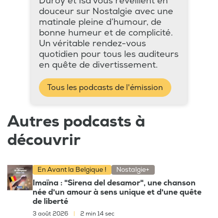
Duroy et Isa vous réveillent en
douceur sur Nostalgie avec une
matinale pleine d’humour, de
bonne humeur et de complicité.
Un véritable rendez-vous
quotidien pour tous les auditeurs
en quête de divertissement.
Tous les podcasts de l'émission
Autres podcasts à
découvrir
En Avant la Belgique !
Nostalgie+
Imaïna : "Sirena del desamor", une chanson
née d'un amour à sens unique et d'une quête
de liberté
3 août 2026
|
2 min 14 sec