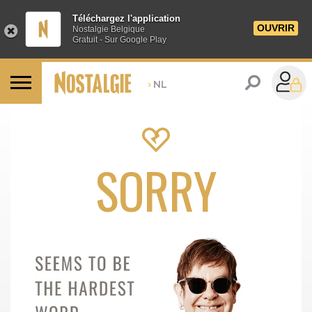
Téléchargez l'application
OUVRIR
Nostalgie Belgique
Gratuit - Sur Google Play
>
NL
SORRY