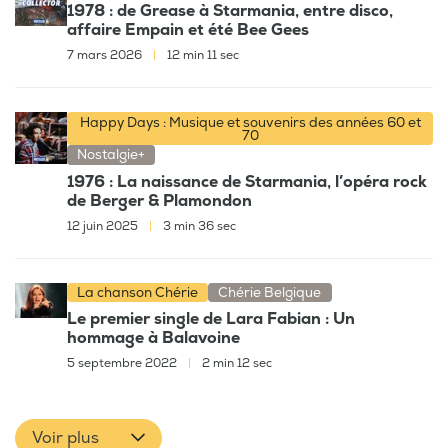
1978 : de Grease à Starmania, entre disco,
affaire Empain et été Bee Gees
7 mars 2026
|
12 min 11 sec
Happy Days : Musique et souvenirs des années 60 et
70
Nostalgie+
1976 : La naissance de Starmania, l’opéra rock
de Berger & Plamondon
12 juin 2025
|
3 min 36 sec
La chanson Chérie
Chérie Belgique
Le premier single de Lara Fabian : Un
hommage à Balavoine
5 septembre 2022
|
2 min 12 sec
Voir plus