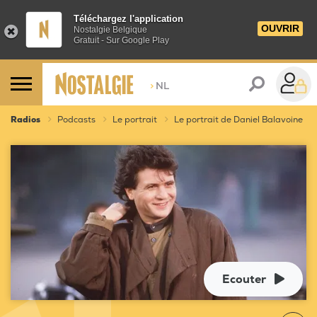
Téléchargez l'application
OUVRIR
Nostalgie Belgique
Gratuit - Sur Google Play
>
NL
Radios
Podcasts
Le portrait
Le portrait de Daniel Balavoine
Ecouter