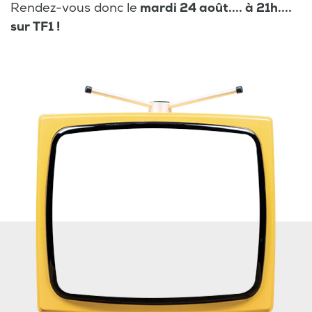
Rendez-vous donc le
mardi 24 août.... à 21h....
sur TF1 !