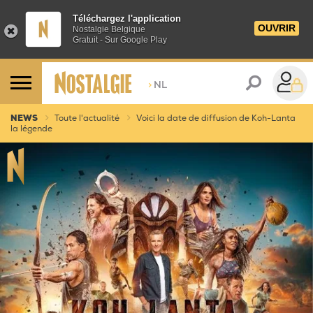
Téléchargez l'application
OUVRIR
Nostalgie Belgique
Gratuit - Sur Google Play
>
NL
NEWS
Toute l'actualité
Voici la date de diffusion de Koh-Lanta
la légende