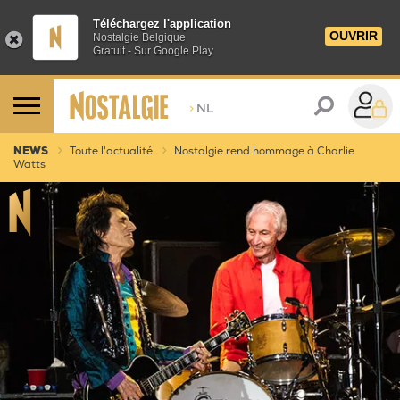
Téléchargez l'application
OUVRIR
Nostalgie Belgique
Gratuit - Sur Google Play
>
NL
NEWS
Toute l'actualité
Nostalgie rend hommage à Charlie
Watts