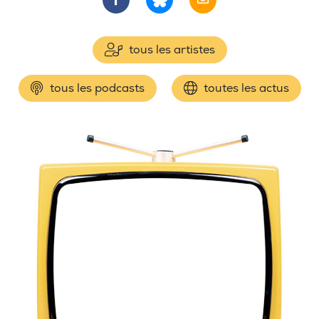
tous les artistes
tous les podcasts
toutes les actus