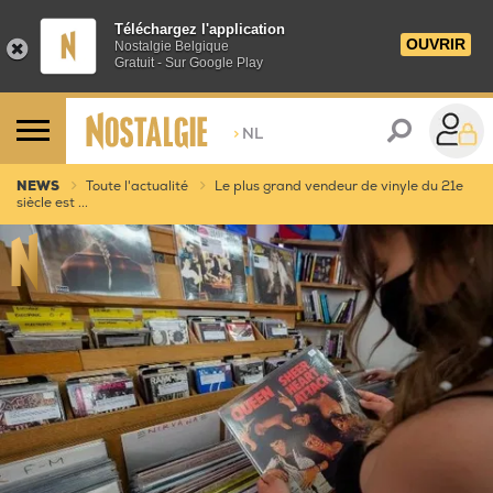
Téléchargez l'application
OUVRIR
Nostalgie Belgique
Gratuit - Sur Google Play
>
NL
NEWS
Toute l'actualité
Le plus grand vendeur de vinyle du 21e
siècle est ...