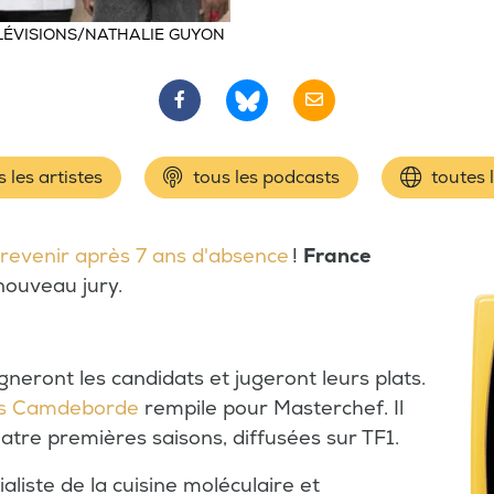
LÉVISIONS/NATHALIE GUYON
 les artistes
tous les podcasts
toutes 
 revenir après 7 ans d'absence
!
France
 nouveau jury.
ont les candidats et jugeront leurs plats.
s Camdeborde
rempile pour Masterchef. Il
quatre premières saisons, diffusées sur TF1.
aliste de la cuisine moléculaire et