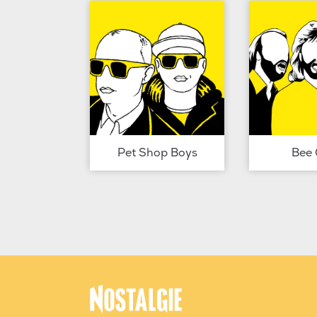
Pet Shop Boys
Bee 