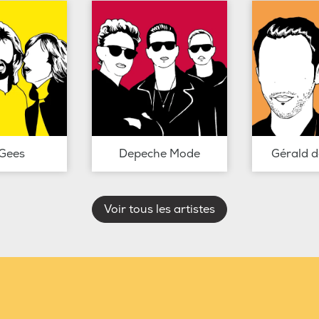
Gees
Depeche Mode
Gérald 
Voir tous les artistes