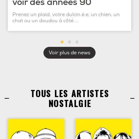
voir des années 90
Prenez un plaid, votre dulcin.é.e, un chien, un
chat ou un doudou à côté ...
Voir plus de news
TOUS LES ARTISTES
NOSTALGIE