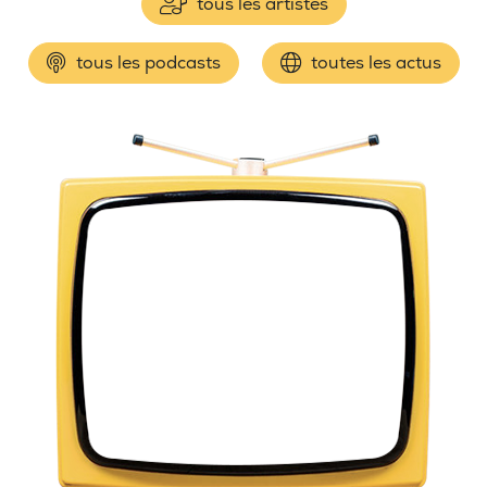
tous les artistes
tous les podcasts
toutes les actus