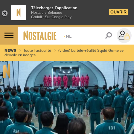
Téléchargez l'application
OUVRIR
Nostalgie Belgique
Gratuit - Sur Google Play
>
NL
NEWS
Toute l'actualité
(vidéo) La télé-réalité Squid Game se
dévoile en images