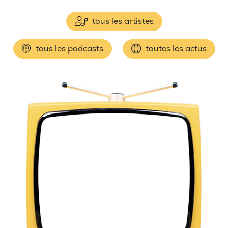
tous les artistes
tous les podcasts
toutes les actus