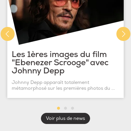
Les 1ères images du film
"Ebenezer Scrooge" avec
Johnny Depp
Johnny Depp apparaît totalement
métamorphosé sur les premières photos du ...
Voir plus de news