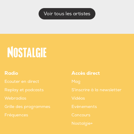
Voir tous les artistes
Radio
Accès direct
Ecouter en direct
Mag
Replay et podcasts
S'inscrire à la newsletter
Webradios
Vidéos
Grille des programmes
Evènements
Fréquences
Concours
Nostalgie+