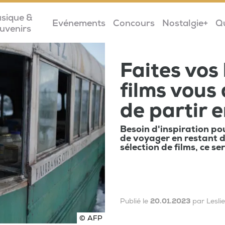
sique &
Evénements
Concours
Nostalgie+
Q
uvenirs
Faites vos
films vous
de partir 
Besoin d'inspiration po
de voyager en restant 
sélection de films, ce s
Publié le
20.01.2023
par Lesli
© AFP