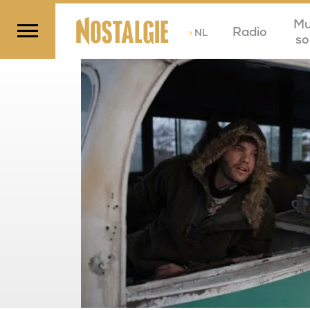
Mu
Radio
>
NL
so