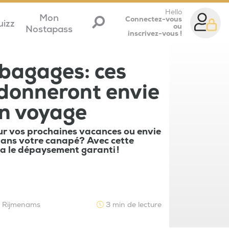
Hello
Mon
Connectez-vous
uizz
ou
Nostapass
inscrivez-vous !
 bagages: ces
 donneront envie
en voyage
ur vos prochaines vacances ou envie
dans votre canapé? Avec cette
era le dépaysement garanti !
e Rijmenams
3 min de lecture