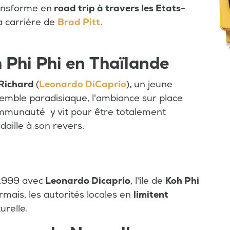
ansforme en
road trip à travers les Etats-
la carrière de
Brad Pitt
.
oh Phi Phi en Thaïlande
 Richard
(
Leonardo DiCaprio
)
,
un jeune
semble paradisiaque, l'ambiance sur place
ommunauté y vit pour être totalement
aille à son revers.
1999 avec
Leonardo Dicaprio
, l'île de
Koh Phi
rmais, les autorités locales en
limitent
urelle.