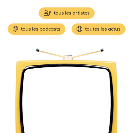
tous les artistes
tous les podcasts
toutes les actus