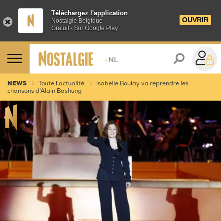
Téléchargez l'application
OUVRIR
Nostalgie Belgique
Gratuit - Sur Google Play
>
NL
NEWS
Toute l'actualité
Isabelle Boulay va reprendre les
chansons d'Alain Bashung