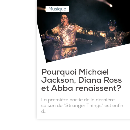
Musique
Pourquoi Michael
Jackson, Diana Ross
et Abba renaissent?
La première partie de la dernière
saison de "Stranger Things" est enfin
d...