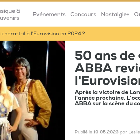
sique &
Evénements
Concours
Nostalgie+
Q
uvenirs
endra-t-il à l'Eurovision en 2024 ?
50 ans de 
ABBA revie
l'Eurovisi
Après la victoire de Lo
l'année prochaine. L'oc
ABBA sur la scène du con
Publié le
19.05.2023
par Lesli