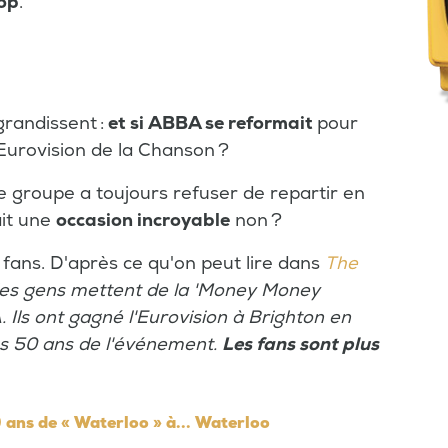
pop
.
randissent :
et si ABBA se reformait
pour
Eurovision de la Chanson ?
le groupe a toujours refuser de repartir en
ait une
occasion incroyable
non ?
 fans. D'après ce qu'on peut lire dans
The
, les gens mettent de la 'Money Money
Ils ont gagné l'Eurovision à Brighton en
les 50 ans de l'événement.
Les fans sont plus
 ans de « Waterloo » à... Waterloo