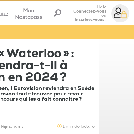
Hello
Mon
Connectez-vous
uizz
ou
Nostapass
inscrivez-vous !
« Waterloo » :
ndra-t-il à
on en 2024 ?
reen, l'Eurovision reviendra en Suède
casion toute trouvée pour revoir
cours qui les a fait connaitre ?
e Rijmenams
1 min de lecture