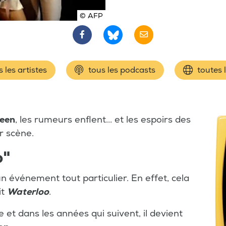
© AFP
 les artistes
tous les podcasts
toutes 
een
, les rumeurs enflent... et les espoirs des
r scène.
o"
n événement tout particulier. En effet, cela
it
Waterloo
.
e et dans les années qui suivent, il devient