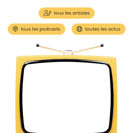
tous les artistes
tous les podcasts
toutes les actus